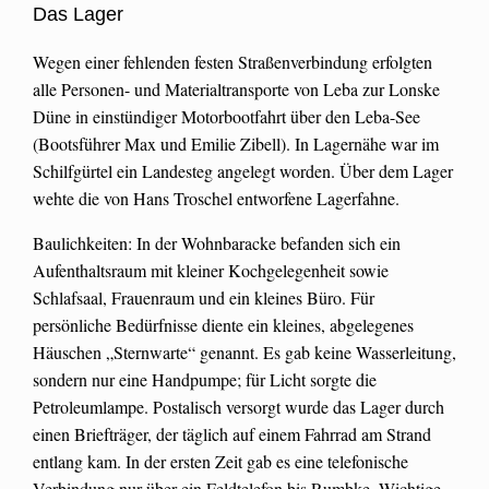
Das Lager
Wegen einer fehlenden festen Straßenverbindung erfolgten
alle Personen- und Materialtransporte von Leba zur Lonske
Düne in einstündiger Motorbootfahrt über den Leba-See
(Bootsführer Max und Emilie Zibell). In Lagernähe war im
Schilfgürtel ein Landesteg angelegt worden. Über dem Lager
wehte die von Hans Troschel entworfene Lagerfahne.
Baulichkeiten: In der Wohnbaracke befanden sich ein
Aufenthaltsraum mit kleiner Kochgelegenheit sowie
Schlafsaal, Frauenraum und ein kleines Büro. Für
persönliche Bedürfnisse diente ein kleines, abgelegenes
Häuschen „Sternwarte“ genannt. Es gab keine Wasserleitung,
sondern nur eine Handpumpe; für Licht sorgte die
Petroleumlampe. Postalisch versorgt wurde das Lager durch
einen Briefträger, der täglich auf einem Fahrrad am Strand
entlang kam. In der ersten Zeit gab es eine telefonische
Verbindung nur über ein Feldtelefon bis Rumbke. Wichtige