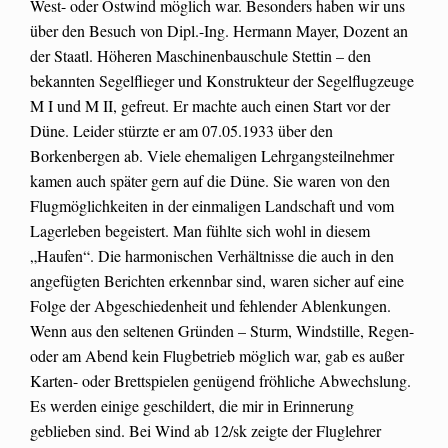
West- oder Ostwind möglich war. Besonders haben wir uns
über den Besuch von Dipl.-Ing. Hermann Mayer, Dozent an
der Staatl. Höheren Maschinenbauschule Stettin – den
bekannten Segelflieger und Konstrukteur der Segelflugzeuge
M I und M II, gefreut. Er machte auch einen Start vor der
Düne. Leider stürzte er am 07.05.1933 über den
Borkenbergen ab. Viele ehemaligen Lehrgangsteilnehmer
kamen auch später gern auf die Düne. Sie waren von den
Flugmöglichkeiten in der einmaligen Landschaft und vom
Lagerleben begeistert. Man fühlte sich wohl in diesem
„Haufen“. Die harmonischen Verhältnisse die auch in den
angefügten Berichten erkennbar sind, waren sicher auf eine
Folge der Abgeschiedenheit und fehlender Ablenkungen.
Wenn aus den seltenen Gründen – Sturm, Windstille, Regen-
oder am Abend kein Flugbetrieb möglich war, gab es außer
Karten- oder Brettspielen genügend fröhliche Abwechslung.
Es werden einige geschildert, die mir in Erinnerung
geblieben sind. Bei Wind ab 12/sk zeigte der Fluglehrer