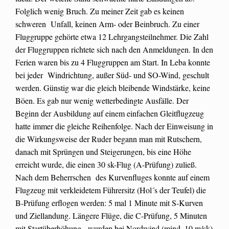
Folglich wenig Bruch. Zu meiner Zeit gab es keinen
schweren Unfall, keinen Arm- oder Beinbruch. Zu einer
Fluggruppe gehörte etwa 12 Lehrgangsteilnehmer. Die Zahl
der Fluggruppen richtete sich nach den Anmeldungen. In den
Ferien waren bis zu 4 Fluggruppen am Start. In Leba konnte
bei jeder Windrichtung, außer Süd- und SO-Wind, geschult
werden. Günstig war die gleich bleibende Windstärke, keine
Böen. Es gab nur wenig wetterbedingte Ausfälle. Der
Beginn der Ausbildung auf einem einfachen Gleitflugzeug
hatte immer die gleiche Reihenfolge. Nach der Einweisung in
die Wirkungsweise der Ruder begann man mit Rutschern,
danach mit Sprüngen und Steigerungen, bis eine Höhe
erreicht wurde, die einen 30 sk-Flug (A-Prüfung) zuließ.
Nach dem Beherrschen des Kurvenfluges konnte auf einem
Flugzeug mit verkleidetem Führersitz (Hol´s der Teufel) die
B-Prüfung erflogen werden: 5 mal 1 Minute mit S-Kurven
und Ziellandung. Längere Flüge, die C-Prüfung, 5 Minuten
mit Startüberhöhung, wurden bei Nordwind (mind. 10 m/sk)